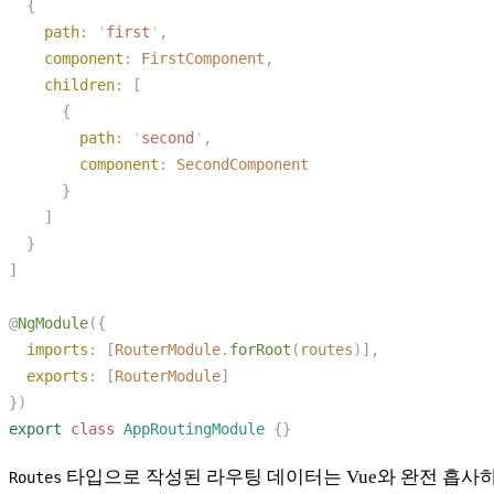
    path
: 
'
first
'
    component
: 
FirstComponent
    children
        path
: 
'
second
'
        component
: 
@
NgModule
  imports
: [
RouterModule
.
forRoot
(
routes
  exports
: [
RouterModule
export
 class
 AppRoutingModule
타입으로 작성된 라우팅 데이터는 Vue와 완전 흡사하다.
Routes