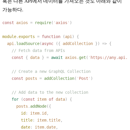
혹은 다른 API에서 데이터를 가져오는 것도 아래와 같이
가능하다.
const
 axios
 =
 require
(
'
axios
'
module
.
exports
 =
 function
 (
api
)
  api
.
loadSource
(
async
 ({
 addCollection
 })
 =>
    const
 {
 data
 }
 =
 await
 axios
.
get
(
'
https://any.api.c
    const
 posts
 =
 addCollection
(
'
Post
'
    for
 (
const
 item
 of
 data
)
      posts
.
addNode
        id
:
 item
.
id
        title
:
 item
.
title
        date
:
 item
.
date